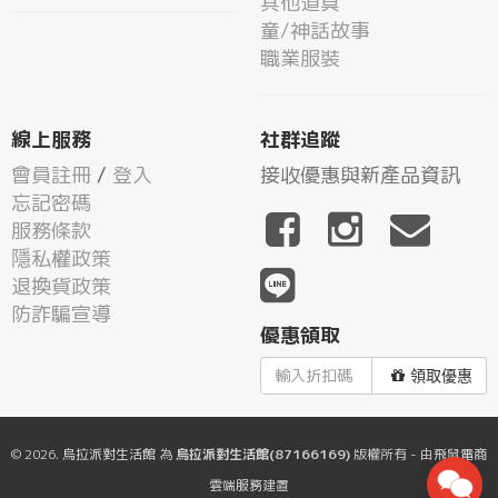
其他道具
童/神話故事
職業服裝
線上服務
社群追蹤
會員註冊
/
登入
接收優惠與新產品資訊
忘記密碼
服務條款
隱私權政策
退換貨政策
防詐騙宣導
優惠領取
領取優惠
© 2026.
烏拉派對生活館
為
烏拉派對生活館(87166169)
版權所有 - 由
飛鼠電商
雲端服務
建置