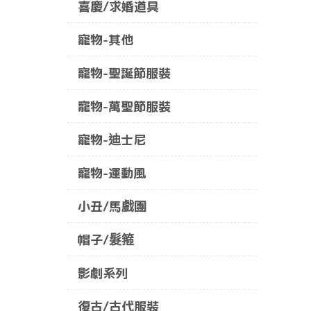
喜慶/求婚道具
寵物-其他
寵物-聖誕節服裝
寵物-萬聖節服裝
寵物-迪士尼
寵物-運動風
小丑/馬戲團
帽子/髮箍
影劇系列
復古/古代服裝