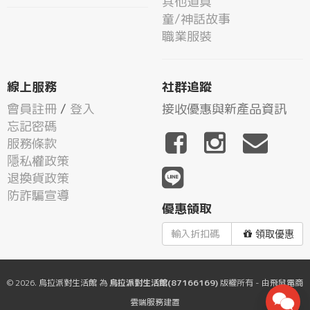
其他道具
童/神話故事
職業服裝
線上服務
社群追蹤
會員註冊
/
登入
接收優惠與新產品資訊
忘記密碼
服務條款
隱私權政策
退換貨政策
防詐騙宣導
優惠領取
領取優惠
© 2026.
烏拉派對生活館
為
烏拉派對生活館(87166169)
版權所有 - 由
飛鼠電商
雲端服務
建置