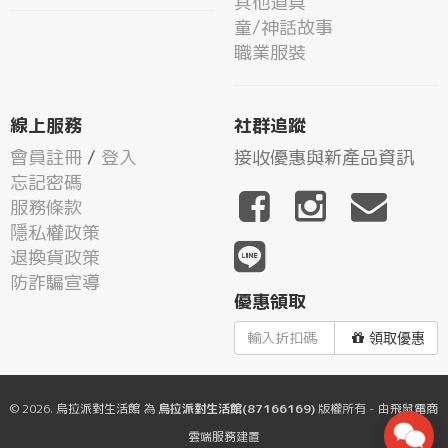
其他道具
童/神話故事
職業服裝
線上服務
社群追蹤
會員註冊
/
登入
接收優惠與新產品資訊
忘記密碼
服務條款
隱私權政策
退換貨政策
防詐騙宣導
優惠領取
領取優惠
© 2026.
烏拉派對生活館
為
烏拉派對生活館(87166169)
版權所有 - 由
飛鼠電商
雲端服務
建置