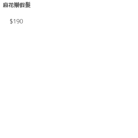
麻花辮假髮
$190