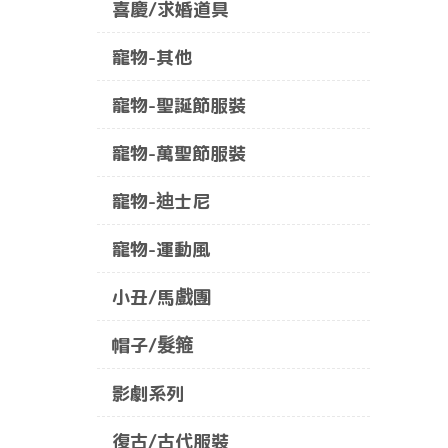
喜慶/求婚道具
寵物-其他
寵物-聖誕節服裝
寵物-萬聖節服裝
寵物-迪士尼
寵物-運動風
小丑/馬戲團
帽子/髮箍
影劇系列
復古/古代服裝