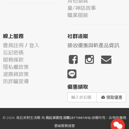
其他道具
童/神話故事
職業服裝
線上服務
社群追蹤
會員註冊
/
登入
接收優惠與新產品資訊
忘記密碼
服務條款
隱私權政策
退換貨政策
防詐騙宣導
優惠領取
領取優惠
© 2026.
烏拉派對生活館
為
烏拉派對生活館(87166169)
版權所有 - 由
飛鼠電商
雲端服務
建置