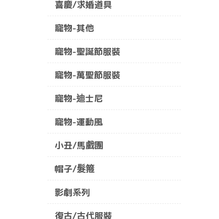
喜慶/求婚道具
寵物-其他
寵物-聖誕節服裝
寵物-萬聖節服裝
寵物-迪士尼
寵物-運動風
小丑/馬戲團
帽子/髮箍
影劇系列
復古/古代服裝