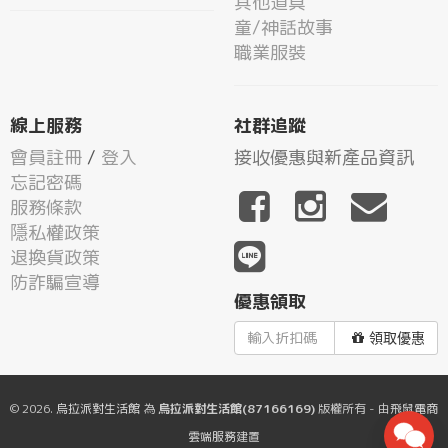
其他道具
童/神話故事
職業服裝
線上服務
社群追蹤
會員註冊
/
登入
接收優惠與新產品資訊
忘記密碼
服務條款
隱私權政策
退換貨政策
防詐騙宣導
優惠領取
領取優惠
© 2026.
烏拉派對生活館
為
烏拉派對生活館(87166169)
版權所有 - 由
飛鼠電商
雲端服務
建置