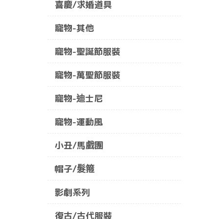
喜慶/求婚道具
寵物-其他
寵物-聖誕節服裝
寵物-萬聖節服裝
寵物-迪士尼
寵物-運動風
小丑/馬戲團
帽子/髮箍
影劇系列
復古/古代服裝