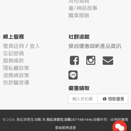
其他道具
童/神話故事
職業服裝
線上服務
社群追蹤
會員註冊
/
登入
接收優惠與新產品資訊
忘記密碼
服務條款
隱私權政策
退換貨政策
防詐騙宣導
優惠領取
領取優惠
© 2026.
烏拉派對生活館
為
烏拉派對生活館(87166169)
版權所有 - 由
飛鼠電商
雲端服務
建置