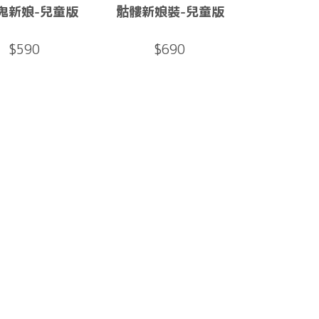
鬼新娘-兒童版
骷髏新娘裝-兒童版
$590
$690