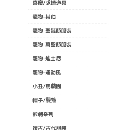
喜慶/求婚道具
寵物-其他
寵物-聖誕節服裝
寵物-萬聖節服裝
寵物-迪士尼
寵物-運動風
小丑/馬戲團
帽子/髮箍
影劇系列
復古/古代服裝