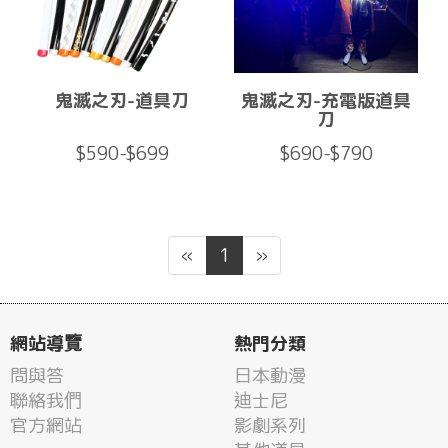
鬼滅之刃-道具刀
鬼滅之刃-充電版道具
刀
$590-$699
$690-$790
«
1
»
網站導覽
熱門分類
問與答
日本動漫
聯絡我們
迪士尼
官方網站
影劇系列