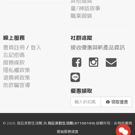
其他道具
童/神話故事
職業服裝
線上服務
社群追蹤
會員註冊
/
登入
接收優惠與新產品資訊
忘記密碼
服務條款
隱私權政策
退換貨政策
防詐騙宣導
優惠領取
領取優惠
© 2026.
烏拉派對生活館
為
烏拉派對生活館(87166169)
版權所有 - 由
飛鼠電商
雲端服務
建置