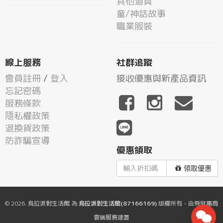
其他道具
童/神話故事
職業服裝
線上服務
社群追蹤
會員註冊
/
登入
接收優惠與新產品資訊
忘記密碼
服務條款
隱私權政策
退換貨政策
防詐騙宣導
優惠領取
領取優惠
© 2026.
烏拉派對生活館
為
烏拉派對生活館(87166169)
版權所有 - 由
飛鼠電商
雲端服務
建置