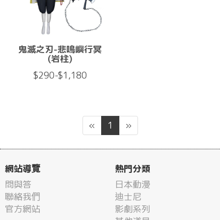
鬼滅之刃-悲鳴嶼行冥
(岩柱)
$290-$1,180
«
1
»
網站導覽
熱門分類
問與答
日本動漫
聯絡我們
迪士尼
官方網站
影劇系列