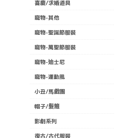
喜慶/求婚道具
寵物-其他
寵物-聖誕節服裝
寵物-萬聖節服裝
寵物-迪士尼
寵物-運動風
小丑/馬戲團
帽子/髮箍
影劇系列
復古/古代服裝