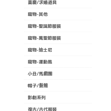
喜慶/求婚道具
寵物-其他
寵物-聖誕節服裝
寵物-萬聖節服裝
寵物-迪士尼
寵物-運動風
小丑/馬戲團
帽子/髮箍
影劇系列
復古/古代服裝