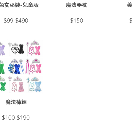
色女巫裝-兒童版
魔法手杖
美
$99-$490
$150
$
魔法棒組
$100-$190