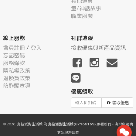
其他道具
童/神話故事
職業服裝
線上服務
社群追蹤
會員註冊
/
登入
接收優惠與新產品資訊
忘記密碼
服務條款
隱私權政策
退換貨政策
防詐騙宣導
優惠領取
領取優惠
© 2026.
烏拉派對生活館
為
烏拉派對生活館(87166169)
版權所有 - 由
飛鼠電商
雲端服務
建置