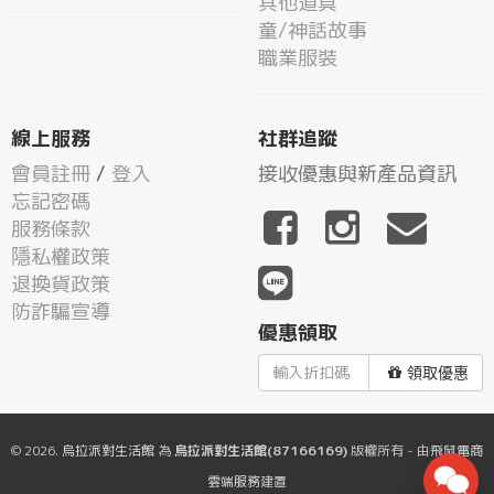
其他道具
童/神話故事
職業服裝
線上服務
社群追蹤
會員註冊
/
登入
接收優惠與新產品資訊
忘記密碼
服務條款
隱私權政策
退換貨政策
防詐騙宣導
優惠領取
領取優惠
© 2026.
烏拉派對生活館
為
烏拉派對生活館(87166169)
版權所有 - 由
飛鼠電商
雲端服務
建置