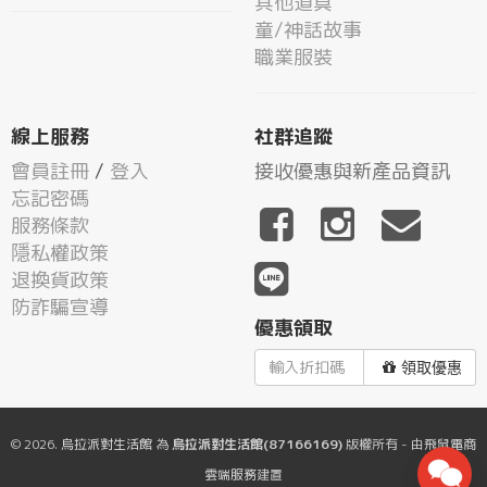
其他道具
童/神話故事
職業服裝
線上服務
社群追蹤
會員註冊
/
登入
接收優惠與新產品資訊
忘記密碼
服務條款
隱私權政策
退換貨政策
防詐騙宣導
優惠領取
領取優惠
© 2026.
烏拉派對生活館
為
烏拉派對生活館(87166169)
版權所有 - 由
飛鼠電商
雲端服務
建置