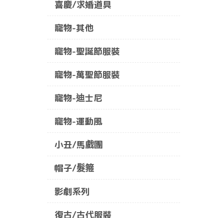
喜慶/求婚道具
寵物-其他
寵物-聖誕節服裝
寵物-萬聖節服裝
寵物-迪士尼
寵物-運動風
小丑/馬戲團
帽子/髮箍
影劇系列
復古/古代服裝