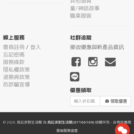
其他道具
童/神話故事
職業服裝
線上服務
社群追蹤
會員註冊
/
登入
接收優惠與新產品資訊
忘記密碼
服務條款
隱私權政策
退換貨政策
防詐騙宣導
優惠領取
領取優惠
© 2026.
烏拉派對生活館
為
烏拉派對生活館(87166169)
版權所有 - 由
飛鼠電商
雲端服務
建置