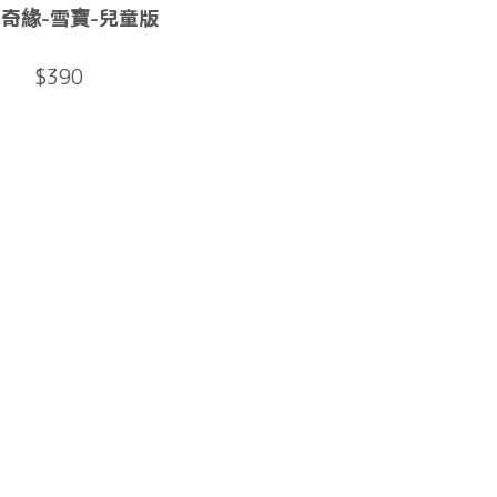
奇緣-雪寶-兒童版
$390