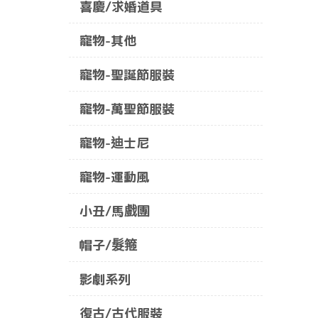
喜慶/求婚道具
寵物-其他
寵物-聖誕節服裝
寵物-萬聖節服裝
寵物-迪士尼
寵物-運動風
小丑/馬戲團
帽子/髮箍
影劇系列
復古/古代服裝