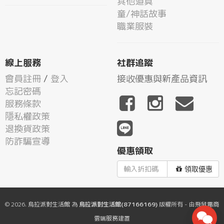
其他道具
童/神話故事
職業服裝
線上服務
社群追蹤
會員註冊
/
登入
接收優惠與新產品資訊
忘記密碼
服務條款
隱私權政策
退換貨政策
防詐騙宣導
優惠領取
領取優惠
© 2026.
烏拉派對生活館
為
烏拉派對生活館(87166169)
版權所有 - 由
飛鼠電商
雲端服務
建置