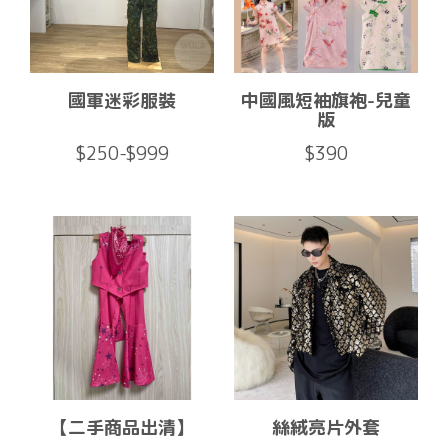
國軍迷彩服裝
中國風短袖旗袍-兒童
版
$250-$999
$390
【二手商品出清】
絲絨亮片外套