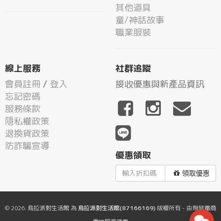
其他道具
童/神話故事
職業服裝
線上服務
社群追蹤
會員註冊
/
登入
接收優惠與新產品資訊
忘記密碼
服務條款
隱私權政策
退換貨政策
防詐騙宣導
優惠領取
領取優惠
© 2026.
烏拉派對生活館
為
烏拉派對生活館(87166169)
版權所有 - 由
飛鼠電商