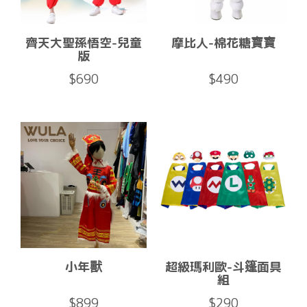
齊天大聖孫悟空-兒童
摩比人-棉花糖寶寶
版
$690
$490
小年獸
超級瑪利歐-斗篷面具
組
$899
$290