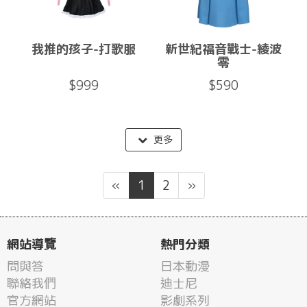
我推的孩子-打歌服
新世紀福音戰士-綾波
零
$999
$590
更多
«
1
2
»
網站導覽
熱門分類
問與答
日本動漫
聯絡我們
迪士尼
官方網站
影劇系列