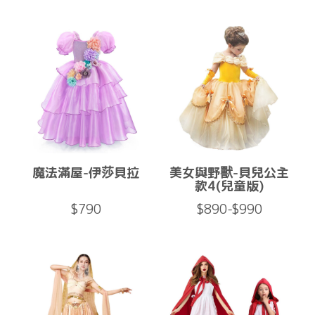
魔法滿屋-伊莎貝拉
美女與野獸-貝兒公主
款4(兒童版)
$790
$890-$990