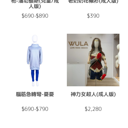
牠-潘尼懷斯(兒童/成
老奶奶花襯衫(成人版)
人版)
$690-$890
$390
腦筋急轉彎-憂憂
神力女超人(成人版)
$690-$790
$2,280