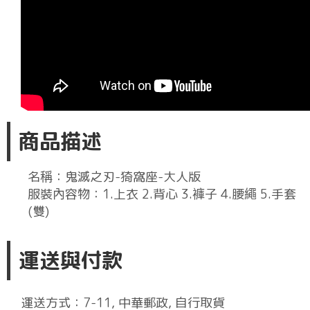
商品描述
名稱：鬼滅之刃-猗窩座-大人版
服裝內容物：1.上衣 2.背心 3.褲子 4.腰繩 5.手套
(雙)
運送與付款
運送方式：7-11, 中華郵政, 自行取貨