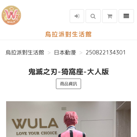
選單
烏拉派對生活館
烏拉派對生活館
日本動漫
250822134301
鬼滅之刃-猗窩座-大人版
商品資訊