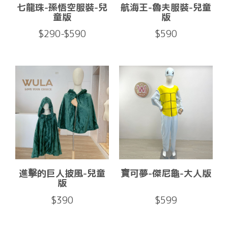
七龍珠-孫悟空服裝-兒
航海王-魯夫服裝-兒童
童版
版
$290-$590
$590
進擊的巨人披風-兒童
寶可夢-傑尼龜-大人版
版
$390
$599