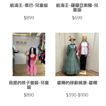
航海王-喬巴-兒童版
航海王-羅羅亞索隆-兒
童版
$899
$699
我推的孩子服裝-兒童
霍爾的移動城堡-霍爾
版
$890
$390-$990