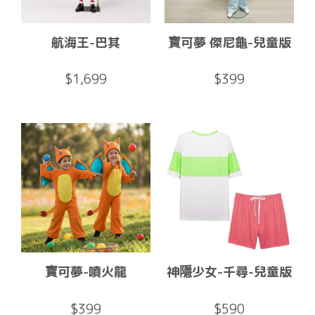
航海王-巴其
寶可夢 傑尼龜-兒童版
$1,699
$399
寶可夢-噴火龍
神隱少女-千尋-兒童版
$399
$590