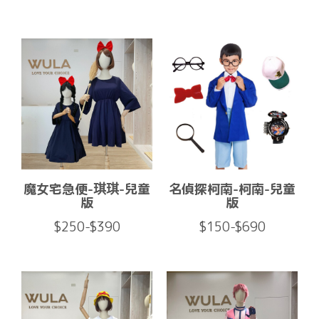
魔女宅急便-琪琪-兒童
名偵探柯南-柯南-兒童
版
版
$250-$390
$150-$690