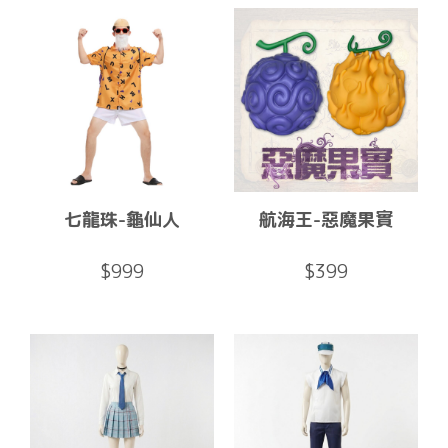
七龍珠-龜仙人
航海王-惡魔果實
$999
$399