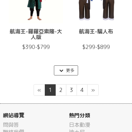
航海王-羅羅亞索隆-大
航海王-騙人布
人版
$390-$799
$299-$899
更多
«
1
2
3
4
»
網站導覽
熱門分類
問與答
日本動漫