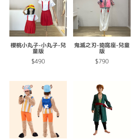
櫻桃小丸子-小丸子-兒
鬼滅之刃-猗窩座-兒童
童版
版
$490
$790