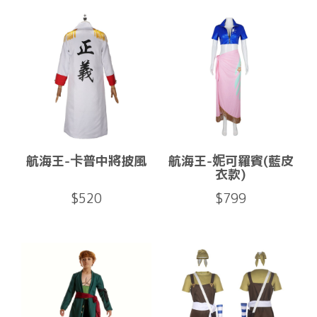
航海王-卡普中將披風
航海王-妮可羅賓(藍皮
衣款)
$520
$799