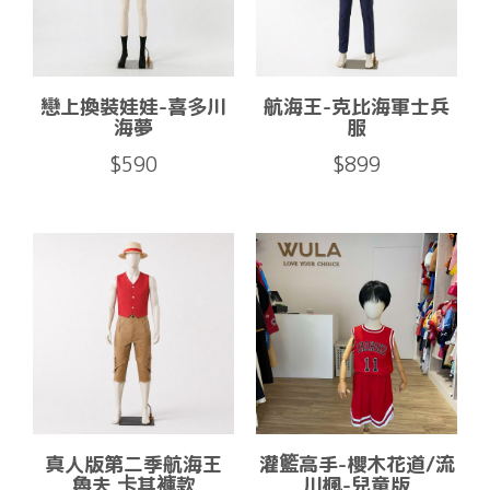
戀上換裝娃娃-喜多川
航海王-克比海軍士兵
海夢
服
$590
$899
真人版第二季航海王
灌籃高手-櫻木花道/流
魯夫 卡其褲款
川楓-兒童版