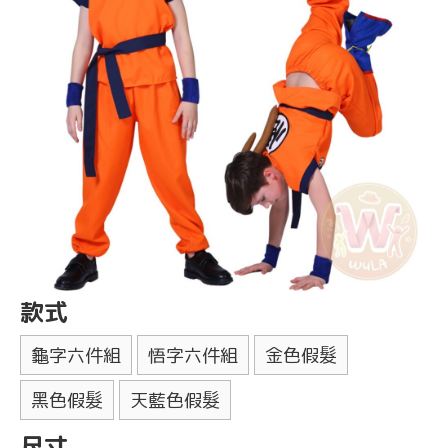
款式
龜字六件組
悟字六件組
金色假髮
黑色假髮
天藍色假髮
尺寸