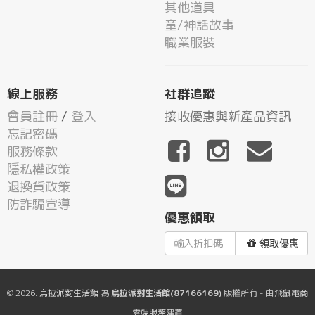
其他道具
童/神話故事
職業服裝
線上服務
社群追蹤
會員註冊
/
登入
接收優惠與新產品資訊
忘記密碼
服務條款
隱私權政策
退換貨政策
防詐騙宣導
優惠領取
領取優惠
© 2026.
烏拉派對生活館
為
烏拉派對生活館(87166169)
版權所有 - 由
飛鼠電商
雲端服務
建置