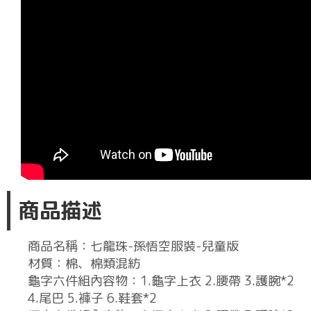
商品描述
商品名稱：七龍珠-孫悟空服裝-兒童版
材質：棉、棉類混紡
龜字六件組內容物：1.龜字上衣 2.腰帶 3.護腕*2
4.尾巴 5.褲子 6.鞋套*2