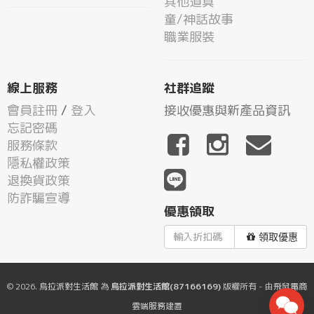
其他道具
童/神話故事
職業服裝
線上服務
社群追蹤
會員註冊
/
登入
接收優惠與新產品資訊
忘記密碼
服務條款
隱私權政策
退換貨政策
防詐騙宣導
優惠領取
領取優惠
© 2026.
烏拉派對生活館
為
烏拉派對生活館(87166169)
版權所有 - 由
飛鼠電商
雲端服務
建置