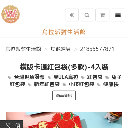
選單
烏拉派對生活館
烏拉派對生活館
其他道具
21855577871
橫版卡通紅包袋(多款)-4入裝
台灣現貨發票
WULA烏拉
紅包袋
兔子
紅包袋
新年紅包袋
小孩紅包袋
健康快
商品資訊
特 價