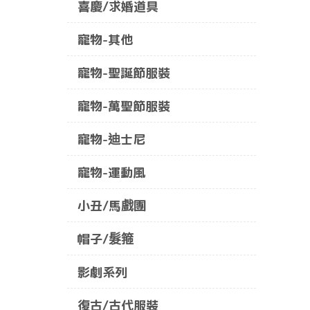
喜慶/求婚道具
寵物-其他
寵物-聖誕節服裝
寵物-萬聖節服裝
寵物-迪士尼
寵物-運動風
小丑/馬戲團
帽子/髮箍
影劇系列
復古/古代服裝