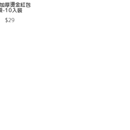
加厚燙金紅包
袋-10入裝
$29