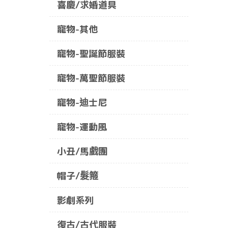
喜慶/求婚道具
寵物-其他
寵物-聖誕節服裝
寵物-萬聖節服裝
寵物-迪士尼
寵物-運動風
小丑/馬戲團
帽子/髮箍
影劇系列
復古/古代服裝