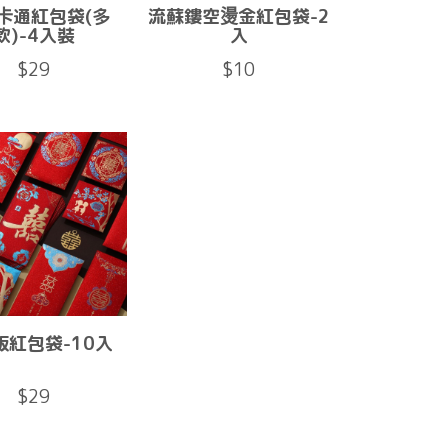
卡通紅包袋(多
流蘇鏤空燙金紅包袋-2
款)-4入裝
入
$29
$10
版紅包袋-10入
$29