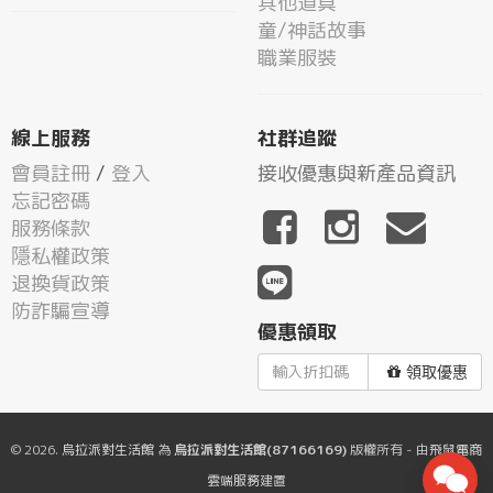
其他道具
童/神話故事
職業服裝
線上服務
社群追蹤
會員註冊
/
登入
接收優惠與新產品資訊
忘記密碼
服務條款
隱私權政策
退換貨政策
防詐騙宣導
優惠領取
領取優惠
© 2026.
烏拉派對生活館
為
烏拉派對生活館(87166169)
版權所有 - 由
飛鼠電商
雲端服務
建置