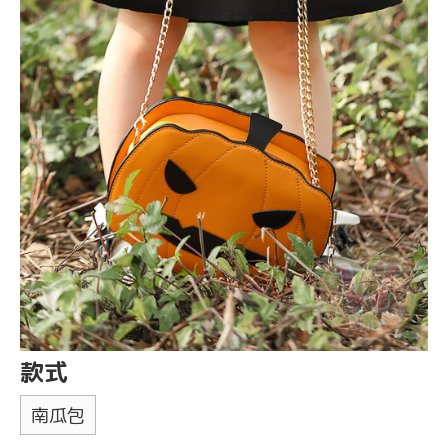
款式
南瓜包