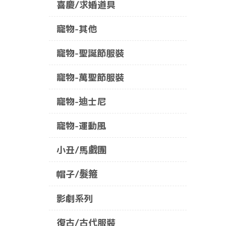
喜慶/求婚道具
寵物-其他
寵物-聖誕節服裝
寵物-萬聖節服裝
寵物-迪士尼
寵物-運動風
小丑/馬戲團
帽子/髮箍
影劇系列
復古/古代服裝