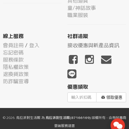
其他道具
童/神話故事
職業服裝
線上服務
社群追蹤
會員註冊
/
登入
接收優惠與新產品資訊
忘記密碼
服務條款
隱私權政策
退換貨政策
防詐騙宣導
優惠領取
領取優惠
© 2026.
烏拉派對生活館
為
烏拉派對生活館(87166169)
版權所有 - 由
飛鼠電商
雲端服務
建置