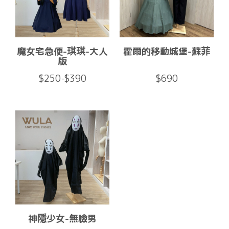
魔女宅急便-琪琪-大人
霍爾的移動城堡-蘇菲
版
$250-$390
$690
神隱少女-無臉男