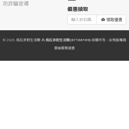
防詐騙宣導
優惠領取
領取優惠
© 2026.
烏拉派對生活館
為
烏拉派對生活館(87166169)
版權所有 - 由
飛鼠電商
雲端服務
建置