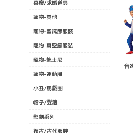
喜慶/求婚道具
寵物-其他
寵物-聖誕節服裝
寵物-萬聖節服裝
寵物-迪士尼
音
寵物-運動風
小丑/馬戲團
帽子/髮箍
影劇系列
復古/古代服裝