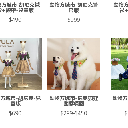
物方城市-胡尼克襯
動物方城市-胡尼克警
動物
衫+領帶-兒童版
官服
衫
$490
$999
方城市-胡尼克-兒
動物方城市-尼克狐狸
動物方
童版
圍脖項圈
$690
$299-$450
$