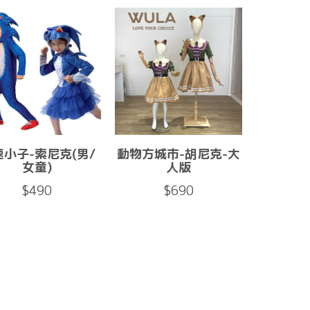
速小子-索尼克(男/
動物方城市-胡尼克-大
女童)
人版
$490
$690