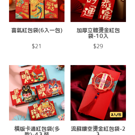
喜氣紅包袋(6入一包)
加厚立體燙金紅包
袋-10入
$21
$29
橫版卡通紅包袋(多
流蘇鏤空燙金紅包袋-2
款)-4入裝
入