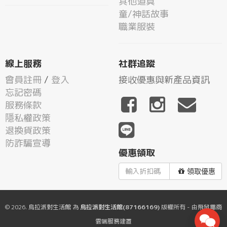
其他道具
童/神話故事
職業服裝
線上服務
社群追蹤
會員註冊
/
登入
接收優惠與新產品資訊
忘記密碼
服務條款
隱私權政策
退換貨政策
防詐騙宣導
優惠領取
領取優惠
© 2026.
烏拉派對生活館
為
烏拉派對生活館(87166169)
版權所有 - 由
飛鼠電商
雲端服務
建置