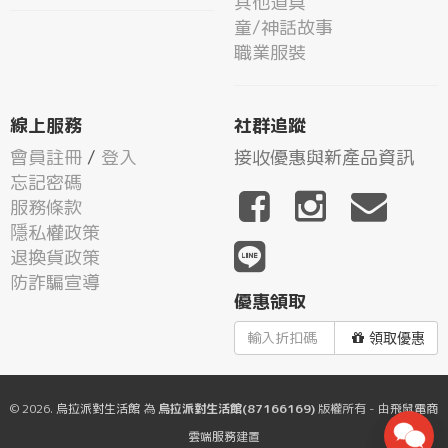
其他道具
童/神話故事
職業服裝
線上服務
社群追蹤
會員註冊
/
登入
接收優惠與新產品資訊
忘記密碼
服務條款
隱私權政策
退換貨政策
防詐騙宣導
優惠領取
領取優惠
© 2026.
烏拉派對生活館
為
烏拉派對生活館(87166169)
版權所有 - 由
飛鼠電商
雲端服務
建置