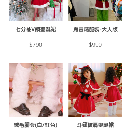
七分袖V領聖誕裙
鬼靈精服裝-大人版
$790
$990
絨毛腳套(白/紅色)
斗篷披肩聖誕裙