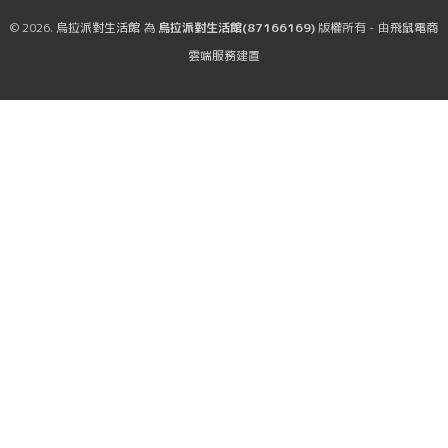
© 2026.
烏拉派對生活館
為
烏拉派對生活館(87166169)
版權所有 - 由
飛鼠電商
雲端服務
建置