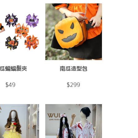
瓜蝙蝠髮夾
南瓜造型包
$49
$299