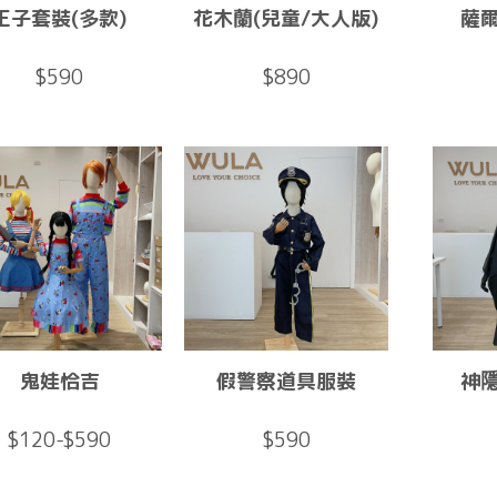
王子套裝(多款)
花木蘭(兒童/大人版)
薩
$590
$890
鬼娃恰吉
假警察道具服裝
神
$120-$590
$590