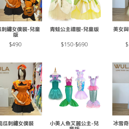
瓜刺繡女僕裝-兒童
青蛙公主禮服-兒童版
美女與
版
$490
$150-$690
$
南瓜刺繡女僕裝
小美人魚艾麗公主-兒
冰雪奇
童版