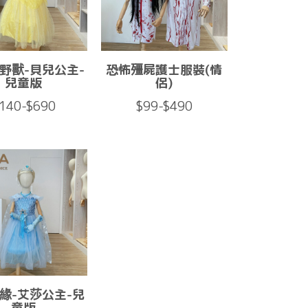
野獸-貝兒公主-
恐怖殭屍護士服裝(情
兒童版
侶)
140-$690
$99-$490
緣-艾莎公主-兒
童版