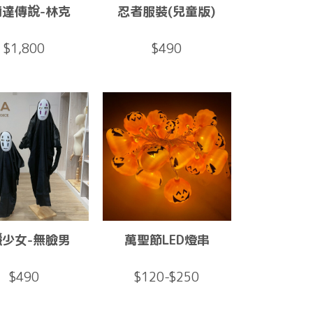
爾達傳說-林克
忍者服裝(兒童版)
$1,800
$490
隱少女-無臉男
萬聖節LED燈串
$490
$120-$250